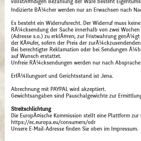
vollstÃ¤ndigen Bezahlung der Ware besteht Eigentums
Indizierte BÃ¼cher werden nur an Erwachsen nach Nac
Es besteht ein Widerrufsrecht. Der Widerruf muss kein
RÃ¼cksendung der Sache innerhalb von zwei Wochen s
(Adresse s.o.) zu erklÃ¤ren; zur Fristwahrung genÃ¼g
der KÃ¤ufer, sofern der Preis der zurÃ¼ckzusendenden
Bei berechtigter Reklamation oder bei Sendungen Ã¼
auf Wunsch erstattet.
Unfreie RÃ¼cksendungen werden nur nach Absprach
ErfÃ¼llungsort und Gerichtsstand ist Jena.
Abrechnung mit PAYPAL wird akzeptiert.
Gewichtsangaben sind Pauschalgewichte zur Ermittlung
Streitschlichtung
Die EuropÃ¤ische Kommission stellt eine Plattform zur O
https://ec.europa.eu/consumers/odr
Unsere E-Mail-Adresse finden Sie oben im Impressum.