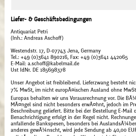
Liefer- & Geschäftsbedingungen
Antiquariat Petri
(Inh.: Andreas Aschoff)
Westendstr. 17, D-07743 Jena, Germany
Tel.: +49 (0)3641 890216, Fax: +49 (0)3641 442065
E-Mail: a.schoff@kabelmail.de
Ust IdNr. DE 185698378
Unser Angebot ist freibleibend. Lieferzwang besteht nic
7% MwSt, im nicht europÃ¤ischen Ausland ohne MwSt
Europas behalten wir uns Vorausrechnung vor. Die BÃ¼
MÃ¤ngel sind nicht besonders erwÃ¤hnt, jedoch im Pre
Beschreibung geliefert. Bitte bei der Bestellung E-Mail
Benachrichtigung erfolgt in der Regel nicht. Rechnunge
anfallende Bankspesen, besonders bei AuslandsÃ¼ber
anderes gewÃ¼nscht, wird jede Sendung ab 40,00 EUR p