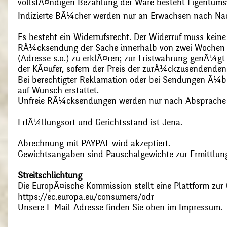
vollstÃ¤ndigen Bezahlung der Ware besteht Eigentums
Indizierte BÃ¼cher werden nur an Erwachsen nach Nac
Es besteht ein Widerrufsrecht. Der Widerruf muss kein
RÃ¼cksendung der Sache innerhalb von zwei Wochen s
(Adresse s.o.) zu erklÃ¤ren; zur Fristwahrung genÃ¼g
der KÃ¤ufer, sofern der Preis der zurÃ¼ckzusendenden
Bei berechtigter Reklamation oder bei Sendungen Ã¼
auf Wunsch erstattet.
Unfreie RÃ¼cksendungen werden nur nach Absprach
ErfÃ¼llungsort und Gerichtsstand ist Jena.
Abrechnung mit PAYPAL wird akzeptiert.
Gewichtsangaben sind Pauschalgewichte zur Ermittlung
Streitschlichtung
Die EuropÃ¤ische Kommission stellt eine Plattform zur O
https://ec.europa.eu/consumers/odr
Unsere E-Mail-Adresse finden Sie oben im Impressum.