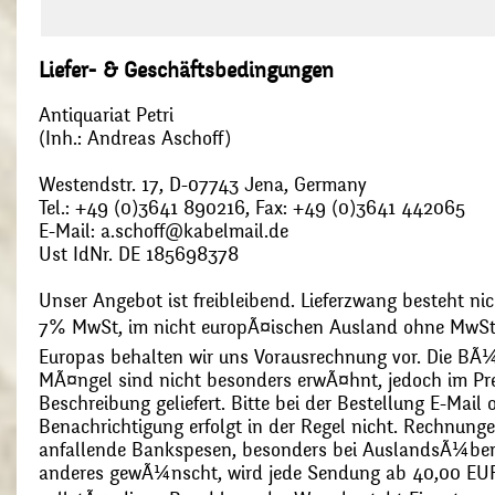
Liefer- & Geschäftsbedingungen
Antiquariat Petri
(Inh.: Andreas Aschoff)
Westendstr. 17, D-07743 Jena, Germany
Tel.: +49 (0)3641 890216, Fax: +49 (0)3641 442065
E-Mail: a.schoff@kabelmail.de
Ust IdNr. DE 185698378
Unser Angebot ist freibleibend. Lieferzwang besteht nic
7% MwSt, im nicht europÃ¤ischen Ausland ohne MwSt
Europas behalten wir uns Vorausrechnung vor. Die BÃ¼
MÃ¤ngel sind nicht besonders erwÃ¤hnt, jedoch im Pre
Beschreibung geliefert. Bitte bei der Bestellung E-Mail
Benachrichtigung erfolgt in der Regel nicht. Rechnunge
anfallende Bankspesen, besonders bei AuslandsÃ¼ber
anderes gewÃ¼nscht, wird jede Sendung ab 40,00 EUR p