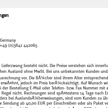
ungen
, Germany
: +49 (0)3641 442065
 Lieferzwang besteht nicht. Die Preise verstehen sich innerh
chen Ausland ohne MwSt. Bei uns unbekannten Kunden und 
usrechnung vor. Die BÃ¼cher sind ihrem Alter entsprechend
erwÃ¤hnt, jedoch im Preis berÃ¼cksichtigt. Auf Wunsch wir
bei der Bestellung E-Mail oder Telefon- bzw. Fax Nummer mit 
r Regel nicht. Rechnungen sind spÃ¤testens 14 Tage nach Erh
ders bei AuslandsÃ¼berweisungen, sind vom Kunden zu üb
 Sendung ab 40,00 EUR per Einschreiben oder als Paket ver