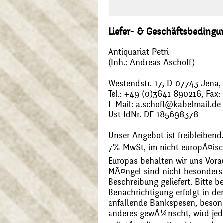
Liefer- & Geschäftsbeding
Antiquariat Petri
(Inh.: Andreas Aschoff)
Westendstr. 17, D-07743 Jena
Tel.: +49 (0)3641 890216, Fax
E-Mail: a.schoff@kabelmail.de
Ust IdNr. DE 185698378
Unser Angebot ist freibleibend.
7% MwSt, im nicht europÃ¤is
Europas behalten wir uns Vora
MÃ¤ngel sind nicht besonders 
Beschreibung geliefert. Bitte 
Benachrichtigung erfolgt in de
anfallende Bankspesen, beson
anderes gewÃ¼nscht, wird jede