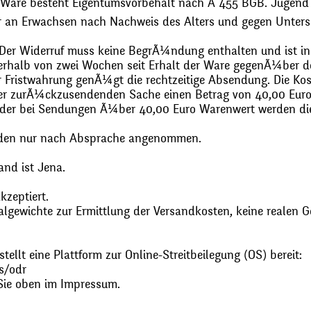
 Ware besteht Eigentumsvorbehalt nach Ã 455 BGB. Jugend
r an Erwachsen nach Nachweis des Alters und gegen Unters
. Der Widerruf muss keine BegrÃ¼ndung enthalten und ist in
halb von zwei Wochen seit Erhalt der Ware gegenÃ¼ber de
zur Fristwahrung genÃ¼gt die rechtzeitige Absendung. Die 
 der zurÃ¼ckzusendenden Sache einen Betrag von 40,00 Euro
 oder bei Sendungen Ã¼ber 40,00 Euro Warenwert werden 
den nur nach Absprache angenommen.
and ist Jena.
zeptiert.
gewichte zur Ermittlung der Versandkosten, keine realen G
ellt eine Plattform zur Online-Streitbeilegung (OS) bereit:
s/odr
Sie oben im Impressum.