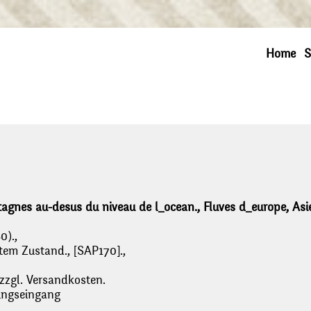
Home
S
agnes au-desus du niveau de l_ocean., Fluves d_europe, Asi
0).,
gutem Zustand., [SAP170].,
 zzgl. Versandkosten.
lungseingang