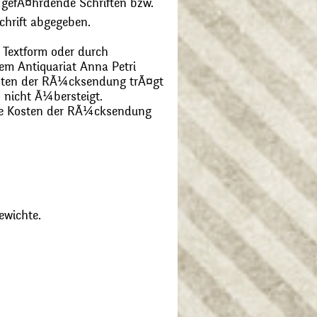
 gefÃ¤hrdende Schriften bzw.
chrift abgegeben.
 Textform oder durch
m Antiquariat Anna Petri
Kosten der RÃ¼cksendung trÃ¤gt
 nicht Ã¼bersteigt.
die Kosten der RÃ¼cksendung
ewichte.