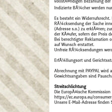
vollstÃ¤ndigen Bezahlung der
Indizierte BÃ¼cher werden nu
Es besteht ein Widerrufsrecht
RÃ¼cksendung der Sache inner
(Adresse s.o.) zu erklÃ¤ren; 
der KÃ¤ufer, sofern der Preis
Bei berechtigter Reklamation
auf Wunsch erstattet.
Unfreie RÃ¼cksendungen wer
ErfÃ¼llungsort und Gerichtsst
Abrechnung mit PAYPAL wird ak
Gewichtsangaben sind Pauschal
Streitschlichtung
Die EuropÃ¤ische Kommission st
https://ec.europa.eu/consumer
Unsere E-Mail-Adresse finden 