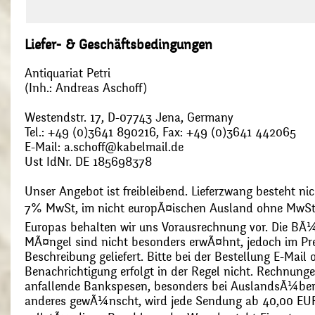
Liefer- & Geschäftsbedingungen
Antiquariat Petri
(Inh.: Andreas Aschoff)
Westendstr. 17, D-07743 Jena, Germany
Tel.: +49 (0)3641 890216, Fax: +49 (0)3641 442065
E-Mail: a.schoff@kabelmail.de
Ust IdNr. DE 185698378
Unser Angebot ist freibleibend. Lieferzwang besteht nic
7% MwSt, im nicht europÃ¤ischen Ausland ohne MwSt
Europas behalten wir uns Vorausrechnung vor. Die BÃ¼
MÃ¤ngel sind nicht besonders erwÃ¤hnt, jedoch im Pre
Beschreibung geliefert. Bitte bei der Bestellung E-Mail
Benachrichtigung erfolgt in der Regel nicht. Rechnunge
anfallende Bankspesen, besonders bei AuslandsÃ¼ber
anderes gewÃ¼nscht, wird jede Sendung ab 40,00 EUR p