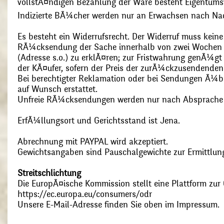
vollstÃ¤ndigen Bezahlung der Ware besteht Eigentums
Indizierte BÃ¼cher werden nur an Erwachsen nach Nac
Es besteht ein Widerrufsrecht. Der Widerruf muss kein
RÃ¼cksendung der Sache innerhalb von zwei Wochen s
(Adresse s.o.) zu erklÃ¤ren; zur Fristwahrung genÃ¼g
der KÃ¤ufer, sofern der Preis der zurÃ¼ckzusendenden
Bei berechtigter Reklamation oder bei Sendungen Ã¼
auf Wunsch erstattet.
Unfreie RÃ¼cksendungen werden nur nach Absprach
ErfÃ¼llungsort und Gerichtsstand ist Jena.
Abrechnung mit PAYPAL wird akzeptiert.
Gewichtsangaben sind Pauschalgewichte zur Ermittlung
Streitschlichtung
Die EuropÃ¤ische Kommission stellt eine Plattform zur O
https://ec.europa.eu/consumers/odr
Unsere E-Mail-Adresse finden Sie oben im Impressum.