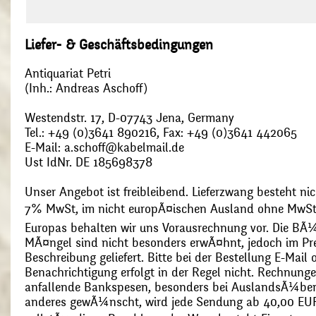
Liefer- & Geschäftsbedingungen
Antiquariat Petri
(Inh.: Andreas Aschoff)
Westendstr. 17, D-07743 Jena, Germany
Tel.: +49 (0)3641 890216, Fax: +49 (0)3641 442065
E-Mail: a.schoff@kabelmail.de
Ust IdNr. DE 185698378
Unser Angebot ist freibleibend. Lieferzwang besteht nic
7% MwSt, im nicht europÃ¤ischen Ausland ohne MwSt
Europas behalten wir uns Vorausrechnung vor. Die BÃ¼
MÃ¤ngel sind nicht besonders erwÃ¤hnt, jedoch im Pre
Beschreibung geliefert. Bitte bei der Bestellung E-Mail
Benachrichtigung erfolgt in der Regel nicht. Rechnunge
anfallende Bankspesen, besonders bei AuslandsÃ¼ber
anderes gewÃ¼nscht, wird jede Sendung ab 40,00 EUR p