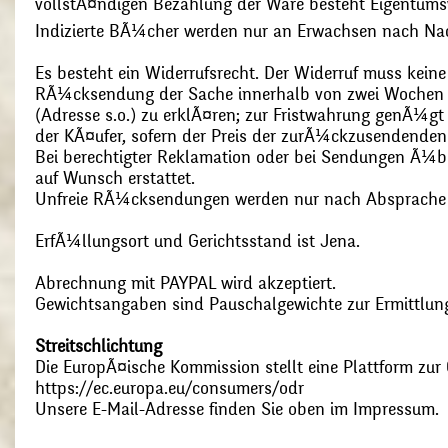
vollstÃ¤ndigen Bezahlung der Ware besteht Eigentums
Indizierte BÃ¼cher werden nur an Erwachsen nach Nac
Es besteht ein Widerrufsrecht. Der Widerruf muss kein
RÃ¼cksendung der Sache innerhalb von zwei Wochen s
(Adresse s.o.) zu erklÃ¤ren; zur Fristwahrung genÃ¼g
der KÃ¤ufer, sofern der Preis der zurÃ¼ckzusendenden
Bei berechtigter Reklamation oder bei Sendungen Ã¼
auf Wunsch erstattet.
Unfreie RÃ¼cksendungen werden nur nach Absprach
ErfÃ¼llungsort und Gerichtsstand ist Jena.
Abrechnung mit PAYPAL wird akzeptiert.
Gewichtsangaben sind Pauschalgewichte zur Ermittlung
Streitschlichtung
Die EuropÃ¤ische Kommission stellt eine Plattform zur O
https://ec.europa.eu/consumers/odr
Unsere E-Mail-Adresse finden Sie oben im Impressum.