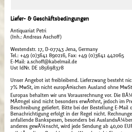
Liefer- & Geschäftsbedingungen
Antiquariat Petri
(Inh.: Andreas Aschoff)
Westendstr. 17, D-07743 Jena, Germany
Tel.: +49 (0)3641 890216, Fax: +49 (0)3641 442065
E-Mail: a.schoff@kabelmail.de
Ust IdNr. DE 185698378
Unser Angebot ist freibleibend. Lieferzwang besteht nic
7% MwSt, im nicht europÃ¤ischen Ausland ohne MwSt
Europas behalten wir uns Vorausrechnung vor. Die BÃ¼
MÃ¤ngel sind nicht besonders erwÃ¤hnt, jedoch im Pre
Beschreibung geliefert. Bitte bei der Bestellung E-Mail
Benachrichtigung erfolgt in der Regel nicht. Rechnunge
anfallende Bankspesen, besonders bei AuslandsÃ¼ber
anderes gewÃ¼nscht, wird jede Sendung ab 40,00 EUR p