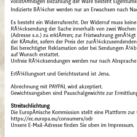
vollstÃ¤ndigen Bezahlung der Ware besteht Eigentums
Indizierte BÃ¼cher werden nur an Erwachsen nach Nac
Es besteht ein Widerrufsrecht. Der Widerruf muss kein
RÃ¼cksendung der Sache innerhalb von zwei Wochen s
(Adresse s.o.) zu erklÃ¤ren; zur Fristwahrung genÃ¼g
der KÃ¤ufer, sofern der Preis der zurÃ¼ckzusendenden
Bei berechtigter Reklamation oder bei Sendungen Ã¼
auf Wunsch erstattet.
Unfreie RÃ¼cksendungen werden nur nach Absprach
ErfÃ¼llungsort und Gerichtsstand ist Jena.
Abrechnung mit PAYPAL wird akzeptiert.
Gewichtsangaben sind Pauschalgewichte zur Ermittlung
Streitschlichtung
Die EuropÃ¤ische Kommission stellt eine Plattform zur O
https://ec.europa.eu/consumers/odr
Unsere E-Mail-Adresse finden Sie oben im Impressum.