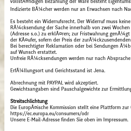
vollstÃ¤ndigen Bezahlung der Ware besteht Eigentums
Indizierte BÃ¼cher werden nur an Erwachsen nach Nac
Es besteht ein Widerrufsrecht. Der Widerruf muss kein
RÃ¼cksendung der Sache innerhalb von zwei Wochen s
(Adresse s.o.) zu erklÃ¤ren; zur Fristwahrung genÃ¼g
der KÃ¤ufer, sofern der Preis der zurÃ¼ckzusendenden
Bei berechtigter Reklamation oder bei Sendungen Ã¼
auf Wunsch erstattet.
Unfreie RÃ¼cksendungen werden nur nach Absprach
ErfÃ¼llungsort und Gerichtsstand ist Jena.
Abrechnung mit PAYPAL wird akzeptiert.
Gewichtsangaben sind Pauschalgewichte zur Ermittlung
Streitschlichtung
Die EuropÃ¤ische Kommission stellt eine Plattform zur O
https://ec.europa.eu/consumers/odr
Unsere E-Mail-Adresse finden Sie oben im Impressum.