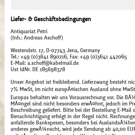
Liefer- & Geschäftsbedingungen
Antiquariat Petri
(Inh.: Andreas Aschoff)
Westendstr. 17, D-07743 Jena, Germany
Tel.: +49 (0)3641 890216, Fax: +49 (0)3641 442065
E-Mail: a.schoff@kabelmail.de
Ust IdNr. DE 185698378
Unser Angebot ist freibleibend. Lieferzwang besteht nic
7% MwSt, im nicht europÃ¤ischen Ausland ohne MwSt
Europas behalten wir uns Vorausrechnung vor. Die BÃ¼
MÃ¤ngel sind nicht besonders erwÃ¤hnt, jedoch im Pre
Beschreibung geliefert. Bitte bei der Bestellung E-Mail
Benachrichtigung erfolgt in der Regel nicht. Rechnunge
anfallende Bankspesen, besonders bei AuslandsÃ¼ber
anderes gewÃ¼nscht, wird jede Sendung ab 40,00 EUR p