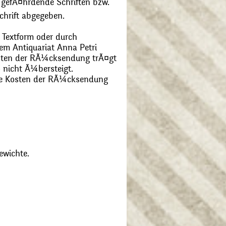
 gefÃ¤hrdende Schriften bzw.
chrift abgegeben.
 Textform oder durch
m Antiquariat Anna Petri
Kosten der RÃ¼cksendung trÃ¤gt
 nicht Ã¼bersteigt.
die Kosten der RÃ¼cksendung
ewichte.