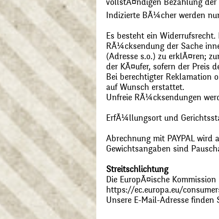
vollstÃ¤ndigen Bezahlung der
Indizierte BÃ¼cher werden nu
Es besteht ein Widerrufsrecht
RÃ¼cksendung der Sache inner
(Adresse s.o.) zu erklÃ¤ren; 
der KÃ¤ufer, sofern der Preis
Bei berechtigter Reklamation
auf Wunsch erstattet.
Unfreie RÃ¼cksendungen wer
ErfÃ¼llungsort und Gerichtsst
Abrechnung mit PAYPAL wird ak
Gewichtsangaben sind Pauschal
Streitschlichtung
Die EuropÃ¤ische Kommission st
https://ec.europa.eu/consumer
Unsere E-Mail-Adresse finden 