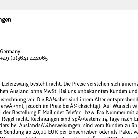
ungen
, Germany
: +49 (0)3641 442065
 Lieferzwang besteht nicht. Die Preise verstehen sich innerh
chen Ausland ohne MwSt. Bei uns unbekannten Kunden und 
usrechnung vor. Die BÃ¼cher sind ihrem Alter entsprechend
erwÃ¤hnt, jedoch im Preis berÃ¼cksichtigt. Auf Wunsch wir
bei der Bestellung E-Mail oder Telefon- bzw. Fax Nummer mit 
r Regel nicht. Rechnungen sind spÃ¤testens 14 Tage nach Erh
ders bei AuslandsÃ¼berweisungen, sind vom Kunden zu üb
 Sendung ab 40,00 EUR per Einschreiben oder als Paket ver