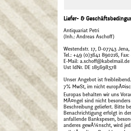
Liefer- & Geschäftsbeding
Antiquariat Petri
(Inh.: Andreas Aschoff)
Westendstr. 17, D-07743 Jena
Tel.: +49 (0)3641 890216, Fax
E-Mail: a.schoff@kabelmail.de
Ust IdNr. DE 185698378
Unser Angebot ist freibleibend.
7% MwSt, im nicht europÃ¤is
Europas behalten wir uns Vora
MÃ¤ngel sind nicht besonders 
Beschreibung geliefert. Bitte 
Benachrichtigung erfolgt in de
anfallende Bankspesen, beson
anderes gewÃ¼nscht, wird jede