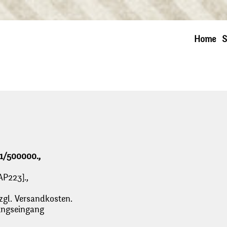
Home
S
 1/500000.,
AP223].,
zgl. Versandkosten.
lungseingang