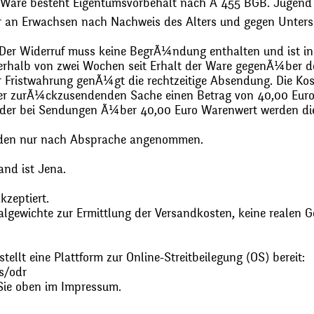
 Ware besteht Eigentumsvorbehalt nach Ã 455 BGB. Jugend
r an Erwachsen nach Nachweis des Alters und gegen Unters
. Der Widerruf muss keine BegrÃ¼ndung enthalten und ist in
halb von zwei Wochen seit Erhalt der Ware gegenÃ¼ber de
zur Fristwahrung genÃ¼gt die rechtzeitige Absendung. Die 
 der zurÃ¼ckzusendenden Sache einen Betrag von 40,00 Euro
 oder bei Sendungen Ã¼ber 40,00 Euro Warenwert werden 
den nur nach Absprache angenommen.
and ist Jena.
zeptiert.
gewichte zur Ermittlung der Versandkosten, keine realen G
ellt eine Plattform zur Online-Streitbeilegung (OS) bereit:
s/odr
Sie oben im Impressum.