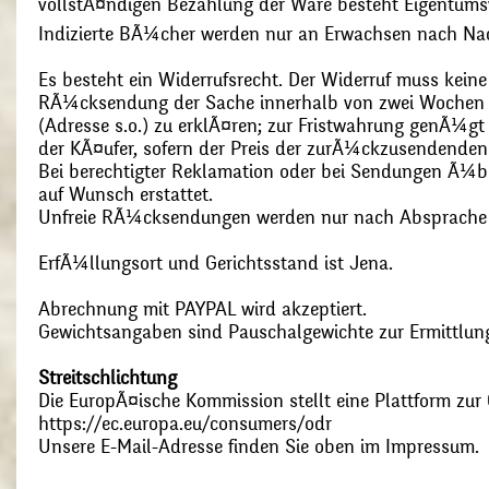
vollstÃ¤ndigen Bezahlung der Ware besteht Eigentums
Indizierte BÃ¼cher werden nur an Erwachsen nach Nac
Es besteht ein Widerrufsrecht. Der Widerruf muss kein
RÃ¼cksendung der Sache innerhalb von zwei Wochen s
(Adresse s.o.) zu erklÃ¤ren; zur Fristwahrung genÃ¼g
der KÃ¤ufer, sofern der Preis der zurÃ¼ckzusendenden
Bei berechtigter Reklamation oder bei Sendungen Ã¼
auf Wunsch erstattet.
Unfreie RÃ¼cksendungen werden nur nach Absprach
ErfÃ¼llungsort und Gerichtsstand ist Jena.
Abrechnung mit PAYPAL wird akzeptiert.
Gewichtsangaben sind Pauschalgewichte zur Ermittlung
Streitschlichtung
Die EuropÃ¤ische Kommission stellt eine Plattform zur O
https://ec.europa.eu/consumers/odr
Unsere E-Mail-Adresse finden Sie oben im Impressum.