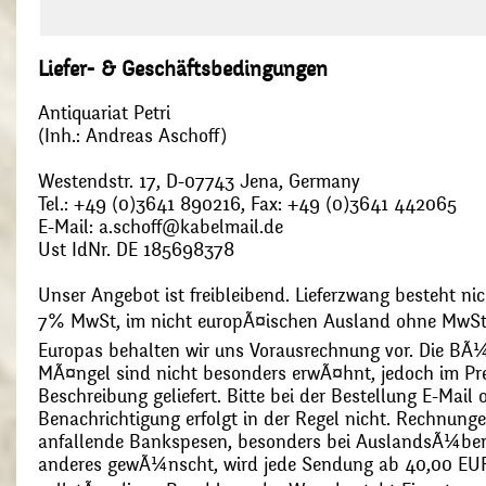
Liefer- & Geschäftsbedingungen
Antiquariat Petri
(Inh.: Andreas Aschoff)
Westendstr. 17, D-07743 Jena, Germany
Tel.: +49 (0)3641 890216, Fax: +49 (0)3641 442065
E-Mail: a.schoff@kabelmail.de
Ust IdNr. DE 185698378
Unser Angebot ist freibleibend. Lieferzwang besteht nic
7% MwSt, im nicht europÃ¤ischen Ausland ohne MwSt
Europas behalten wir uns Vorausrechnung vor. Die BÃ¼
MÃ¤ngel sind nicht besonders erwÃ¤hnt, jedoch im Pre
Beschreibung geliefert. Bitte bei der Bestellung E-Mail
Benachrichtigung erfolgt in der Regel nicht. Rechnunge
anfallende Bankspesen, besonders bei AuslandsÃ¼ber
anderes gewÃ¼nscht, wird jede Sendung ab 40,00 EUR p