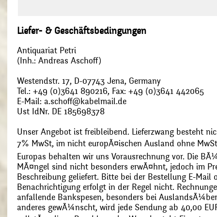
Liefer- & Geschäftsbedingungen
Antiquariat Petri
(Inh.: Andreas Aschoff)
Westendstr. 17, D-07743 Jena, Germany
Tel.: +49 (0)3641 890216, Fax: +49 (0)3641 442065
E-Mail: a.schoff@kabelmail.de
Ust IdNr. DE 185698378
Unser Angebot ist freibleibend. Lieferzwang besteht nic
7% MwSt, im nicht europÃ¤ischen Ausland ohne MwSt
Europas behalten wir uns Vorausrechnung vor. Die BÃ¼
MÃ¤ngel sind nicht besonders erwÃ¤hnt, jedoch im Pre
Beschreibung geliefert. Bitte bei der Bestellung E-Mail
Benachrichtigung erfolgt in der Regel nicht. Rechnunge
anfallende Bankspesen, besonders bei AuslandsÃ¼ber
anderes gewÃ¼nscht, wird jede Sendung ab 40,00 EUR p