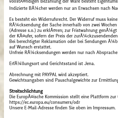
vollstÃ¤ndigen Bezahlung der Ware besteht Eigentums
Indizierte BÃ¼cher werden nur an Erwachsen nach Nac
Es besteht ein Widerrufsrecht. Der Widerruf muss kein
RÃ¼cksendung der Sache innerhalb von zwei Wochen s
(Adresse s.o.) zu erklÃ¤ren; zur Fristwahrung genÃ¼g
der KÃ¤ufer, sofern der Preis der zurÃ¼ckzusendenden
Bei berechtigter Reklamation oder bei Sendungen Ã¼
auf Wunsch erstattet.
Unfreie RÃ¼cksendungen werden nur nach Absprach
ErfÃ¼llungsort und Gerichtsstand ist Jena.
Abrechnung mit PAYPAL wird akzeptiert.
Gewichtsangaben sind Pauschalgewichte zur Ermittlung
Streitschlichtung
Die EuropÃ¤ische Kommission stellt eine Plattform zur O
https://ec.europa.eu/consumers/odr
Unsere E-Mail-Adresse finden Sie oben im Impressum.