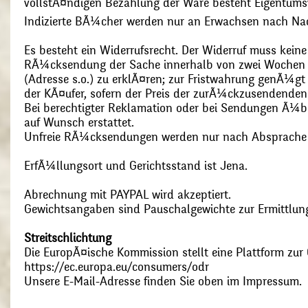
vollstÃ¤ndigen Bezahlung der Ware besteht Eigentums
Indizierte BÃ¼cher werden nur an Erwachsen nach Nac
Es besteht ein Widerrufsrecht. Der Widerruf muss kein
RÃ¼cksendung der Sache innerhalb von zwei Wochen s
(Adresse s.o.) zu erklÃ¤ren; zur Fristwahrung genÃ¼g
der KÃ¤ufer, sofern der Preis der zurÃ¼ckzusendenden
Bei berechtigter Reklamation oder bei Sendungen Ã¼
auf Wunsch erstattet.
Unfreie RÃ¼cksendungen werden nur nach Absprach
ErfÃ¼llungsort und Gerichtsstand ist Jena.
Abrechnung mit PAYPAL wird akzeptiert.
Gewichtsangaben sind Pauschalgewichte zur Ermittlung
Streitschlichtung
Die EuropÃ¤ische Kommission stellt eine Plattform zur O
https://ec.europa.eu/consumers/odr
Unsere E-Mail-Adresse finden Sie oben im Impressum.