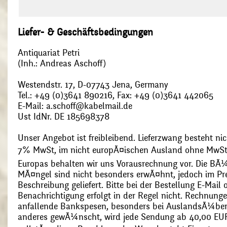
Liefer- & Geschäftsbedingungen
Antiquariat Petri
(Inh.: Andreas Aschoff)
Westendstr. 17, D-07743 Jena, Germany
Tel.: +49 (0)3641 890216, Fax: +49 (0)3641 442065
E-Mail: a.schoff@kabelmail.de
Ust IdNr. DE 185698378
Unser Angebot ist freibleibend. Lieferzwang besteht nic
7% MwSt, im nicht europÃ¤ischen Ausland ohne MwSt
Europas behalten wir uns Vorausrechnung vor. Die BÃ¼
MÃ¤ngel sind nicht besonders erwÃ¤hnt, jedoch im Pre
Beschreibung geliefert. Bitte bei der Bestellung E-Mail
Benachrichtigung erfolgt in der Regel nicht. Rechnunge
anfallende Bankspesen, besonders bei AuslandsÃ¼ber
anderes gewÃ¼nscht, wird jede Sendung ab 40,00 EUR p