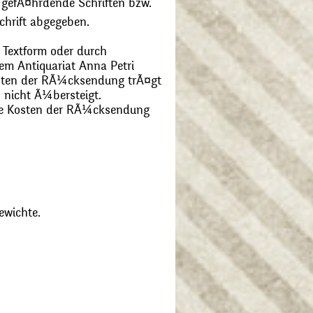
 gefÃ¤hrdende Schriften bzw.
chrift abgegeben.
 Textform oder durch
m Antiquariat Anna Petri
Kosten der RÃ¼cksendung trÃ¤gt
 nicht Ã¼bersteigt.
die Kosten der RÃ¼cksendung
ewichte.