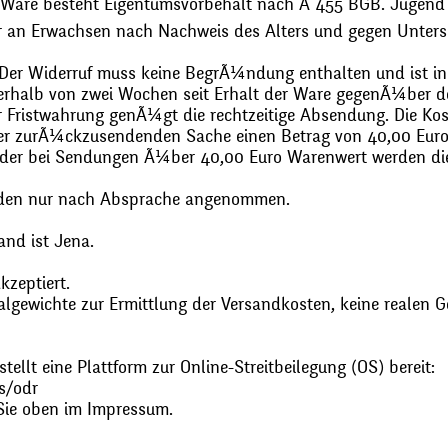
 Ware besteht Eigentumsvorbehalt nach Ã 455 BGB. Jugend
r an Erwachsen nach Nachweis des Alters und gegen Unters
. Der Widerruf muss keine BegrÃ¼ndung enthalten und ist in
halb von zwei Wochen seit Erhalt der Ware gegenÃ¼ber de
zur Fristwahrung genÃ¼gt die rechtzeitige Absendung. Die 
 der zurÃ¼ckzusendenden Sache einen Betrag von 40,00 Euro
 oder bei Sendungen Ã¼ber 40,00 Euro Warenwert werden 
den nur nach Absprache angenommen.
and ist Jena.
zeptiert.
gewichte zur Ermittlung der Versandkosten, keine realen G
ellt eine Plattform zur Online-Streitbeilegung (OS) bereit:
s/odr
Sie oben im Impressum.