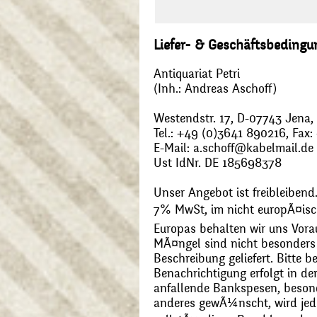
Liefer- & Geschäftsbeding
Antiquariat Petri
(Inh.: Andreas Aschoff)
Westendstr. 17, D-07743 Jena
Tel.: +49 (0)3641 890216, Fax
E-Mail: a.schoff@kabelmail.de
Ust IdNr. DE 185698378
Unser Angebot ist freibleibend.
7% MwSt, im nicht europÃ¤is
Europas behalten wir uns Vora
MÃ¤ngel sind nicht besonders 
Beschreibung geliefert. Bitte 
Benachrichtigung erfolgt in de
anfallende Bankspesen, beson
anderes gewÃ¼nscht, wird jede