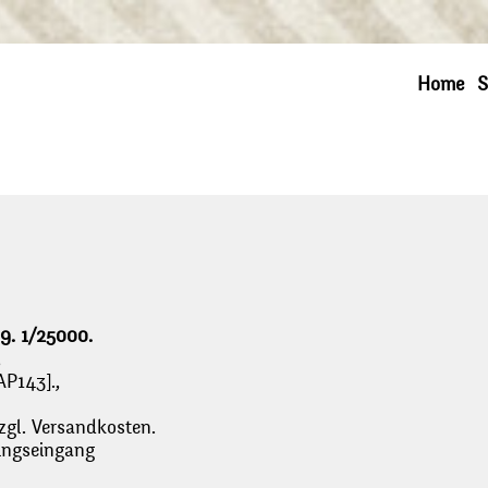
Home
S
69. 1/25000.
,
AP143].,
zgl. Versandkosten.
lungseingang