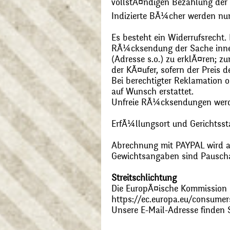
vollstÃ¤ndigen Bezahlung der
Indizierte BÃ¼cher werden nu
Es besteht ein Widerrufsrecht
RÃ¼cksendung der Sache inner
(Adresse s.o.) zu erklÃ¤ren; 
der KÃ¤ufer, sofern der Preis
Bei berechtigter Reklamation
auf Wunsch erstattet.
Unfreie RÃ¼cksendungen wer
ErfÃ¼llungsort und Gerichtsst
Abrechnung mit PAYPAL wird ak
Gewichtsangaben sind Pauschal
Streitschlichtung
Die EuropÃ¤ische Kommission st
https://ec.europa.eu/consumer
Unsere E-Mail-Adresse finden 