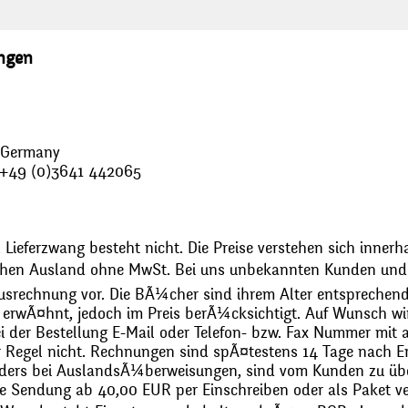
ungen
, Germany
: +49 (0)3641 442065
 Lieferzwang besteht nicht. Die Preise verstehen sich innerh
chen Ausland ohne MwSt. Bei uns unbekannten Kunden und 
usrechnung vor. Die BÃ¼cher sind ihrem Alter entsprechend
erwÃ¤hnt, jedoch im Preis berÃ¼cksichtigt. Auf Wunsch wir
bei der Bestellung E-Mail oder Telefon- bzw. Fax Nummer mit 
r Regel nicht. Rechnungen sind spÃ¤testens 14 Tage nach Erh
ders bei AuslandsÃ¼berweisungen, sind vom Kunden zu üb
 Sendung ab 40,00 EUR per Einschreiben oder als Paket ver