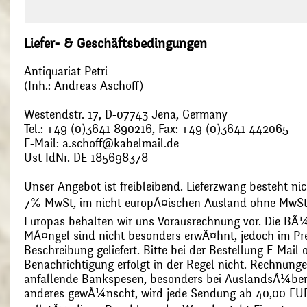
Liefer- & Geschäftsbedingungen
Antiquariat Petri
(Inh.: Andreas Aschoff)
Westendstr. 17, D-07743 Jena, Germany
Tel.: +49 (0)3641 890216, Fax: +49 (0)3641 442065
E-Mail: a.schoff@kabelmail.de
Ust IdNr. DE 185698378
Unser Angebot ist freibleibend. Lieferzwang besteht nic
7% MwSt, im nicht europÃ¤ischen Ausland ohne MwSt
Europas behalten wir uns Vorausrechnung vor. Die BÃ¼
MÃ¤ngel sind nicht besonders erwÃ¤hnt, jedoch im Pre
Beschreibung geliefert. Bitte bei der Bestellung E-Mail
Benachrichtigung erfolgt in der Regel nicht. Rechnunge
anfallende Bankspesen, besonders bei AuslandsÃ¼ber
anderes gewÃ¼nscht, wird jede Sendung ab 40,00 EUR p