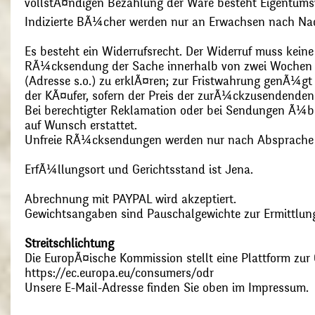
vollstÃ¤ndigen Bezahlung der Ware besteht Eigentums
Indizierte BÃ¼cher werden nur an Erwachsen nach Nac
Es besteht ein Widerrufsrecht. Der Widerruf muss kein
RÃ¼cksendung der Sache innerhalb von zwei Wochen s
(Adresse s.o.) zu erklÃ¤ren; zur Fristwahrung genÃ¼g
der KÃ¤ufer, sofern der Preis der zurÃ¼ckzusendenden
Bei berechtigter Reklamation oder bei Sendungen Ã¼
auf Wunsch erstattet.
Unfreie RÃ¼cksendungen werden nur nach Absprach
ErfÃ¼llungsort und Gerichtsstand ist Jena.
Abrechnung mit PAYPAL wird akzeptiert.
Gewichtsangaben sind Pauschalgewichte zur Ermittlung
Streitschlichtung
Die EuropÃ¤ische Kommission stellt eine Plattform zur O
https://ec.europa.eu/consumers/odr
Unsere E-Mail-Adresse finden Sie oben im Impressum.