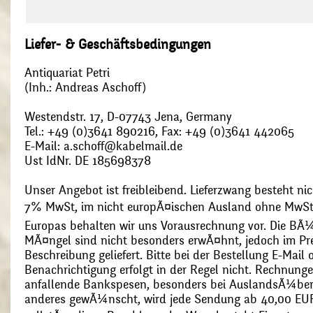
Liefer- & Geschäftsbedingungen
Antiquariat Petri
(Inh.: Andreas Aschoff)
Westendstr. 17, D-07743 Jena, Germany
Tel.: +49 (0)3641 890216, Fax: +49 (0)3641 442065
E-Mail: a.schoff@kabelmail.de
Ust IdNr. DE 185698378
Unser Angebot ist freibleibend. Lieferzwang besteht nic
7% MwSt, im nicht europÃ¤ischen Ausland ohne MwSt
Europas behalten wir uns Vorausrechnung vor. Die BÃ¼
MÃ¤ngel sind nicht besonders erwÃ¤hnt, jedoch im Pre
Beschreibung geliefert. Bitte bei der Bestellung E-Mail
Benachrichtigung erfolgt in der Regel nicht. Rechnunge
anfallende Bankspesen, besonders bei AuslandsÃ¼ber
anderes gewÃ¼nscht, wird jede Sendung ab 40,00 EUR p