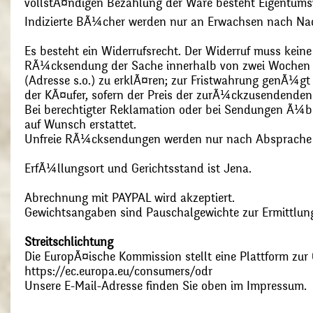
vollstÃ¤ndigen Bezahlung der Ware besteht Eigentums
Indizierte BÃ¼cher werden nur an Erwachsen nach Nac
Es besteht ein Widerrufsrecht. Der Widerruf muss kein
RÃ¼cksendung der Sache innerhalb von zwei Wochen s
(Adresse s.o.) zu erklÃ¤ren; zur Fristwahrung genÃ¼g
der KÃ¤ufer, sofern der Preis der zurÃ¼ckzusendenden
Bei berechtigter Reklamation oder bei Sendungen Ã¼
auf Wunsch erstattet.
Unfreie RÃ¼cksendungen werden nur nach Absprach
ErfÃ¼llungsort und Gerichtsstand ist Jena.
Abrechnung mit PAYPAL wird akzeptiert.
Gewichtsangaben sind Pauschalgewichte zur Ermittlung
Streitschlichtung
Die EuropÃ¤ische Kommission stellt eine Plattform zur O
https://ec.europa.eu/consumers/odr
Unsere E-Mail-Adresse finden Sie oben im Impressum.