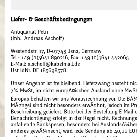
Liefer- & Geschäftsbedingungen
Antiquariat Petri
(Inh.: Andreas Aschoff)
Westendstr. 17, D-07743 Jena, Germany
Tel.: +49 (0)3641 890216, Fax: +49 (0)3641 442065
E-Mail: a.schoff@kabelmail.de
Ust IdNr. DE 185698378
Unser Angebot ist freibleibend. Lieferzwang besteht nic
7% MwSt, im nicht europÃ¤ischen Ausland ohne MwSt
Europas behalten wir uns Vorausrechnung vor. Die BÃ¼
MÃ¤ngel sind nicht besonders erwÃ¤hnt, jedoch im Pre
Beschreibung geliefert. Bitte bei der Bestellung E-Mail
Benachrichtigung erfolgt in der Regel nicht. Rechnunge
anfallende Bankspesen, besonders bei AuslandsÃ¼ber
anderes gewÃ¼nscht, wird jede Sendung ab 40,00 EUR p