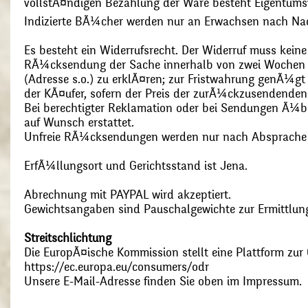
vollstÃ¤ndigen Bezahlung der Ware besteht Eigentums
Indizierte BÃ¼cher werden nur an Erwachsen nach Nac
Es besteht ein Widerrufsrecht. Der Widerruf muss kein
RÃ¼cksendung der Sache innerhalb von zwei Wochen s
(Adresse s.o.) zu erklÃ¤ren; zur Fristwahrung genÃ¼g
der KÃ¤ufer, sofern der Preis der zurÃ¼ckzusendenden
Bei berechtigter Reklamation oder bei Sendungen Ã¼
auf Wunsch erstattet.
Unfreie RÃ¼cksendungen werden nur nach Absprach
ErfÃ¼llungsort und Gerichtsstand ist Jena.
Abrechnung mit PAYPAL wird akzeptiert.
Gewichtsangaben sind Pauschalgewichte zur Ermittlung
Streitschlichtung
Die EuropÃ¤ische Kommission stellt eine Plattform zur O
https://ec.europa.eu/consumers/odr
Unsere E-Mail-Adresse finden Sie oben im Impressum.