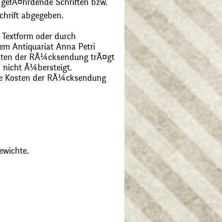
 gefÃ¤hrdende Schriften bzw.
chrift abgegeben.
 Textform oder durch
m Antiquariat Anna Petri
Kosten der RÃ¼cksendung trÃ¤gt
 nicht Ã¼bersteigt.
die Kosten der RÃ¼cksendung
ewichte.