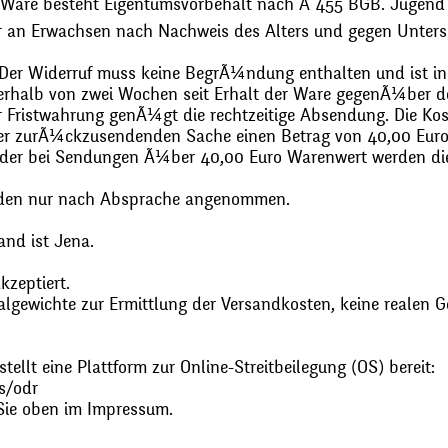
 Ware besteht Eigentumsvorbehalt nach Ã 455 BGB. Jugend
r an Erwachsen nach Nachweis des Alters und gegen Unters
. Der Widerruf muss keine BegrÃ¼ndung enthalten und ist in
halb von zwei Wochen seit Erhalt der Ware gegenÃ¼ber de
zur Fristwahrung genÃ¼gt die rechtzeitige Absendung. Die 
 der zurÃ¼ckzusendenden Sache einen Betrag von 40,00 Euro
 oder bei Sendungen Ã¼ber 40,00 Euro Warenwert werden 
den nur nach Absprache angenommen.
and ist Jena.
zeptiert.
gewichte zur Ermittlung der Versandkosten, keine realen G
ellt eine Plattform zur Online-Streitbeilegung (OS) bereit:
s/odr
Sie oben im Impressum.