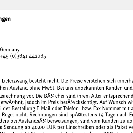
ungen
, Germany
: +49 (0)3641 442065
 Lieferzwang besteht nicht. Die Preise verstehen sich innerh
chen Ausland ohne MwSt. Bei uns unbekannten Kunden und 
usrechnung vor. Die BÃ¼cher sind ihrem Alter entsprechend
erwÃ¤hnt, jedoch im Preis berÃ¼cksichtigt. Auf Wunsch wir
bei der Bestellung E-Mail oder Telefon- bzw. Fax Nummer mit 
r Regel nicht. Rechnungen sind spÃ¤testens 14 Tage nach Erh
ders bei AuslandsÃ¼berweisungen, sind vom Kunden zu üb
 Sendung ab 40,00 EUR per Einschreiben oder als Paket ver