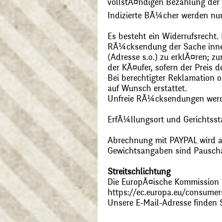
vollstÃ¤ndigen Bezahlung der
Indizierte BÃ¼cher werden nu
Es besteht ein Widerrufsrecht
RÃ¼cksendung der Sache inner
(Adresse s.o.) zu erklÃ¤ren; 
der KÃ¤ufer, sofern der Preis
Bei berechtigter Reklamation
auf Wunsch erstattet.
Unfreie RÃ¼cksendungen wer
ErfÃ¼llungsort und Gerichtsst
Abrechnung mit PAYPAL wird ak
Gewichtsangaben sind Pauschal
Streitschlichtung
Die EuropÃ¤ische Kommission st
https://ec.europa.eu/consumer
Unsere E-Mail-Adresse finden 