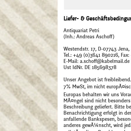
Liefer- & Geschäftsbeding
Antiquariat Petri
(Inh.: Andreas Aschoff)
Westendstr. 17, D-07743 Jena
Tel.: +49 (0)3641 890216, Fax
E-Mail: a.schoff@kabelmail.de
Ust IdNr. DE 185698378
Unser Angebot ist freibleibend.
7% MwSt, im nicht europÃ¤is
Europas behalten wir uns Vora
MÃ¤ngel sind nicht besonders 
Beschreibung geliefert. Bitte 
Benachrichtigung erfolgt in de
anfallende Bankspesen, beson
anderes gewÃ¼nscht, wird jede