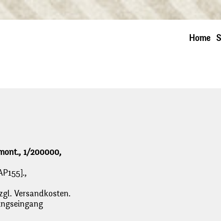
Home
S
umont., 1/200000,
AP155].,
zgl. Versandkosten.
lungseingang