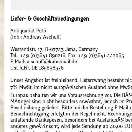
Liefer- & Geschäftsbedingungen
Antiquariat Petri
(Inh.: Andreas Aschoff)
Westendstr. 17, D-07743 Jena, Germany
Tel.: +49 (0)3641 890216, Fax: +49 (0)3641 442065
E-Mail: a.schoff@kabelmail.de
Ust IdNr. DE 185698378
Unser Angebot ist freibleibend. Lieferzwang besteht nic
7% MwSt, im nicht europÃ¤ischen Ausland ohne MwSt
Europas behalten wir uns Vorausrechnung vor. Die BÃ¼
MÃ¤ngel sind nicht besonders erwÃ¤hnt, jedoch im Pre
Beschreibung geliefert. Bitte bei der Bestellung E-Mail
Benachrichtigung erfolgt in der Regel nicht. Rechnunge
anfallende Bankspesen, besonders bei AuslandsÃ¼ber
anderes gewÃ¼nscht, wird jede Sendung ab 40,00 EUR p