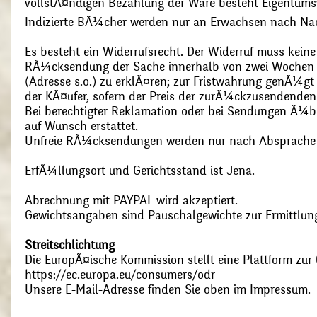
vollstÃ¤ndigen Bezahlung der Ware besteht Eigentums
Indizierte BÃ¼cher werden nur an Erwachsen nach Nac
Es besteht ein Widerrufsrecht. Der Widerruf muss kein
RÃ¼cksendung der Sache innerhalb von zwei Wochen s
(Adresse s.o.) zu erklÃ¤ren; zur Fristwahrung genÃ¼g
der KÃ¤ufer, sofern der Preis der zurÃ¼ckzusendenden
Bei berechtigter Reklamation oder bei Sendungen Ã¼
auf Wunsch erstattet.
Unfreie RÃ¼cksendungen werden nur nach Absprach
ErfÃ¼llungsort und Gerichtsstand ist Jena.
Abrechnung mit PAYPAL wird akzeptiert.
Gewichtsangaben sind Pauschalgewichte zur Ermittlung
Streitschlichtung
Die EuropÃ¤ische Kommission stellt eine Plattform zur O
https://ec.europa.eu/consumers/odr
Unsere E-Mail-Adresse finden Sie oben im Impressum.