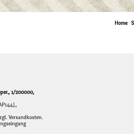
Home
S
mper., 1/200000,
AP144].,
zgl. Versandkosten.
lungseingang