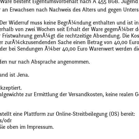
 Ware besteht Eigentumsvorbehalt nach Ã 455 BGB. Jugend
r an Erwachsen nach Nachweis des Alters und gegen Unters
. Der Widerruf muss keine BegrÃ¼ndung enthalten und ist in
halb von zwei Wochen seit Erhalt der Ware gegenÃ¼ber de
zur Fristwahrung genÃ¼gt die rechtzeitige Absendung. Die 
 der zurÃ¼ckzusendenden Sache einen Betrag von 40,00 Euro
 oder bei Sendungen Ã¼ber 40,00 Euro Warenwert werden 
den nur nach Absprache angenommen.
and ist Jena.
zeptiert.
gewichte zur Ermittlung der Versandkosten, keine realen G
ellt eine Plattform zur Online-Streitbeilegung (OS) bereit:
s/odr
Sie oben im Impressum.