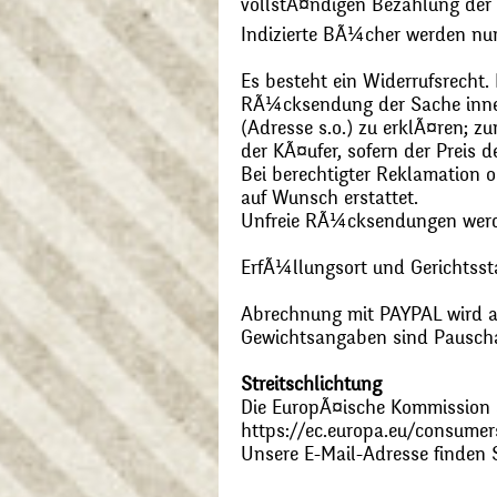
vollstÃ¤ndigen Bezahlung der
Indizierte BÃ¼cher werden nu
Es besteht ein Widerrufsrecht
RÃ¼cksendung der Sache inner
(Adresse s.o.) zu erklÃ¤ren; 
der KÃ¤ufer, sofern der Preis
Bei berechtigter Reklamation
auf Wunsch erstattet.
Unfreie RÃ¼cksendungen wer
ErfÃ¼llungsort und Gerichtsst
Abrechnung mit PAYPAL wird ak
Gewichtsangaben sind Pauschal
Streitschlichtung
Die EuropÃ¤ische Kommission st
https://ec.europa.eu/consumer
Unsere E-Mail-Adresse finden 