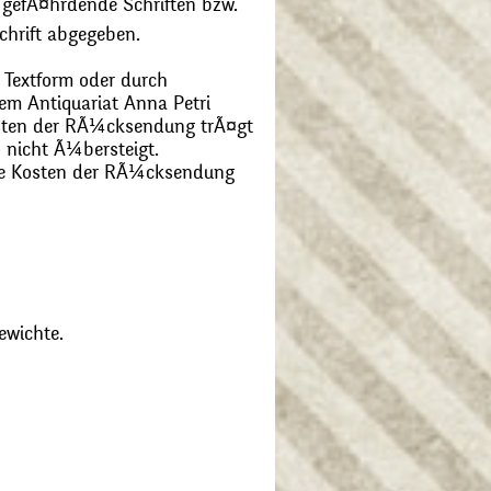
 gefÃ¤hrdende Schriften bzw.
chrift abgegeben.
 Textform oder durch
m Antiquariat Anna Petri
Kosten der RÃ¼cksendung trÃ¤gt
 nicht Ã¼bersteigt.
die Kosten der RÃ¼cksendung
ewichte.