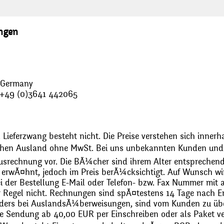
ungen
, Germany
: +49 (0)3641 442065
 Lieferzwang besteht nicht. Die Preise verstehen sich innerh
chen Ausland ohne MwSt. Bei uns unbekannten Kunden und 
usrechnung vor. Die BÃ¼cher sind ihrem Alter entsprechend
erwÃ¤hnt, jedoch im Preis berÃ¼cksichtigt. Auf Wunsch wir
bei der Bestellung E-Mail oder Telefon- bzw. Fax Nummer mit 
r Regel nicht. Rechnungen sind spÃ¤testens 14 Tage nach Erh
ders bei AuslandsÃ¼berweisungen, sind vom Kunden zu üb
 Sendung ab 40,00 EUR per Einschreiben oder als Paket ver