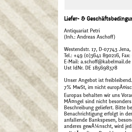
Liefer- & Geschäftsbeding
Antiquariat Petri
(Inh.: Andreas Aschoff)
Westendstr. 17, D-07743 Jena
Tel.: +49 (0)3641 890216, Fax
E-Mail: a.schoff@kabelmail.de
Ust IdNr. DE 185698378
Unser Angebot ist freibleibend.
7% MwSt, im nicht europÃ¤is
Europas behalten wir uns Vora
MÃ¤ngel sind nicht besonders 
Beschreibung geliefert. Bitte 
Benachrichtigung erfolgt in de
anfallende Bankspesen, beson
anderes gewÃ¼nscht, wird jede