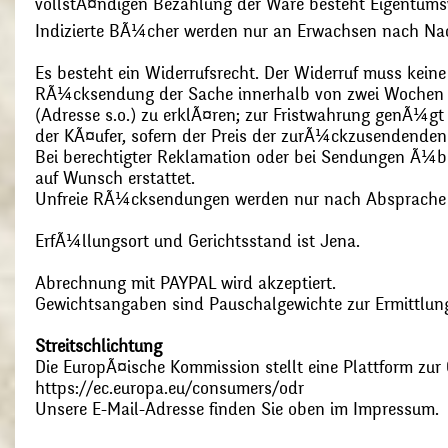
vollstÃ¤ndigen Bezahlung der Ware besteht Eigentums
Indizierte BÃ¼cher werden nur an Erwachsen nach Nac
Es besteht ein Widerrufsrecht. Der Widerruf muss kein
RÃ¼cksendung der Sache innerhalb von zwei Wochen s
(Adresse s.o.) zu erklÃ¤ren; zur Fristwahrung genÃ¼g
der KÃ¤ufer, sofern der Preis der zurÃ¼ckzusendenden
Bei berechtigter Reklamation oder bei Sendungen Ã¼
auf Wunsch erstattet.
Unfreie RÃ¼cksendungen werden nur nach Absprach
ErfÃ¼llungsort und Gerichtsstand ist Jena.
Abrechnung mit PAYPAL wird akzeptiert.
Gewichtsangaben sind Pauschalgewichte zur Ermittlung
Streitschlichtung
Die EuropÃ¤ische Kommission stellt eine Plattform zur O
https://ec.europa.eu/consumers/odr
Unsere E-Mail-Adresse finden Sie oben im Impressum.