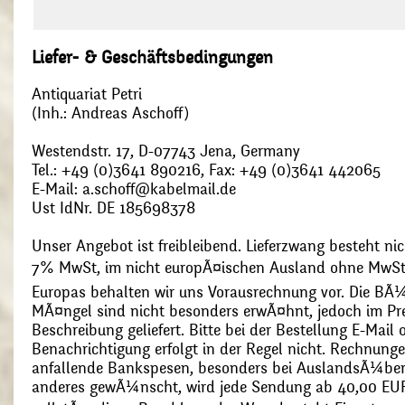
Liefer- & Geschäftsbedingungen
Antiquariat Petri
(Inh.: Andreas Aschoff)
Westendstr. 17, D-07743 Jena, Germany
Tel.: +49 (0)3641 890216, Fax: +49 (0)3641 442065
E-Mail: a.schoff@kabelmail.de
Ust IdNr. DE 185698378
Unser Angebot ist freibleibend. Lieferzwang besteht nic
7% MwSt, im nicht europÃ¤ischen Ausland ohne MwSt
Europas behalten wir uns Vorausrechnung vor. Die BÃ¼
MÃ¤ngel sind nicht besonders erwÃ¤hnt, jedoch im Pre
Beschreibung geliefert. Bitte bei der Bestellung E-Mail
Benachrichtigung erfolgt in der Regel nicht. Rechnunge
anfallende Bankspesen, besonders bei AuslandsÃ¼ber
anderes gewÃ¼nscht, wird jede Sendung ab 40,00 EUR p