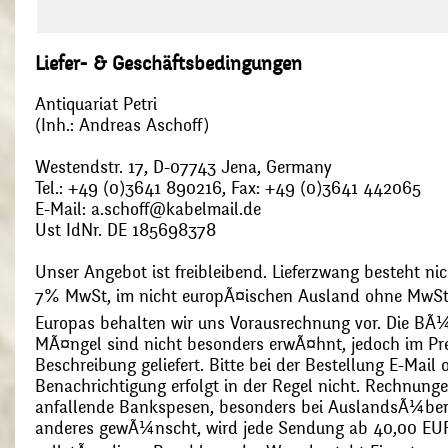
Liefer- & Geschäftsbedingungen
Antiquariat Petri
(Inh.: Andreas Aschoff)
Westendstr. 17, D-07743 Jena, Germany
Tel.: +49 (0)3641 890216, Fax: +49 (0)3641 442065
E-Mail: a.schoff@kabelmail.de
Ust IdNr. DE 185698378
Unser Angebot ist freibleibend. Lieferzwang besteht nic
7% MwSt, im nicht europÃ¤ischen Ausland ohne MwSt
Europas behalten wir uns Vorausrechnung vor. Die BÃ¼
MÃ¤ngel sind nicht besonders erwÃ¤hnt, jedoch im Pre
Beschreibung geliefert. Bitte bei der Bestellung E-Mail
Benachrichtigung erfolgt in der Regel nicht. Rechnunge
anfallende Bankspesen, besonders bei AuslandsÃ¼ber
anderes gewÃ¼nscht, wird jede Sendung ab 40,00 EUR p