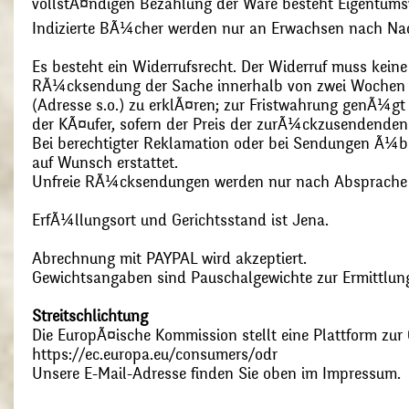
vollstÃ¤ndigen Bezahlung der Ware besteht Eigentums
Indizierte BÃ¼cher werden nur an Erwachsen nach Nac
Es besteht ein Widerrufsrecht. Der Widerruf muss kein
RÃ¼cksendung der Sache innerhalb von zwei Wochen s
(Adresse s.o.) zu erklÃ¤ren; zur Fristwahrung genÃ¼g
der KÃ¤ufer, sofern der Preis der zurÃ¼ckzusendenden
Bei berechtigter Reklamation oder bei Sendungen Ã¼
auf Wunsch erstattet.
Unfreie RÃ¼cksendungen werden nur nach Absprach
ErfÃ¼llungsort und Gerichtsstand ist Jena.
Abrechnung mit PAYPAL wird akzeptiert.
Gewichtsangaben sind Pauschalgewichte zur Ermittlung
Streitschlichtung
Die EuropÃ¤ische Kommission stellt eine Plattform zur O
https://ec.europa.eu/consumers/odr
Unsere E-Mail-Adresse finden Sie oben im Impressum.