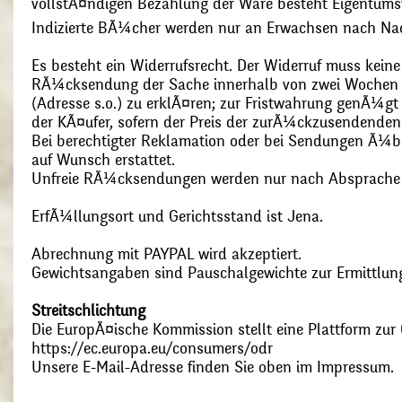
vollstÃ¤ndigen Bezahlung der Ware besteht Eigentums
Indizierte BÃ¼cher werden nur an Erwachsen nach Nac
Es besteht ein Widerrufsrecht. Der Widerruf muss kein
RÃ¼cksendung der Sache innerhalb von zwei Wochen s
(Adresse s.o.) zu erklÃ¤ren; zur Fristwahrung genÃ¼g
der KÃ¤ufer, sofern der Preis der zurÃ¼ckzusendenden
Bei berechtigter Reklamation oder bei Sendungen Ã¼
auf Wunsch erstattet.
Unfreie RÃ¼cksendungen werden nur nach Absprach
ErfÃ¼llungsort und Gerichtsstand ist Jena.
Abrechnung mit PAYPAL wird akzeptiert.
Gewichtsangaben sind Pauschalgewichte zur Ermittlung
Streitschlichtung
Die EuropÃ¤ische Kommission stellt eine Plattform zur O
https://ec.europa.eu/consumers/odr
Unsere E-Mail-Adresse finden Sie oben im Impressum.