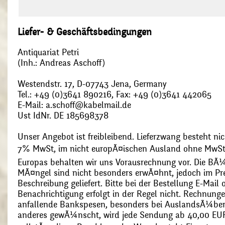
Liefer- & Geschäftsbedingungen
Antiquariat Petri
(Inh.: Andreas Aschoff)
Westendstr. 17, D-07743 Jena, Germany
Tel.: +49 (0)3641 890216, Fax: +49 (0)3641 442065
E-Mail: a.schoff@kabelmail.de
Ust IdNr. DE 185698378
Unser Angebot ist freibleibend. Lieferzwang besteht nic
7% MwSt, im nicht europÃ¤ischen Ausland ohne MwSt
Europas behalten wir uns Vorausrechnung vor. Die BÃ¼
MÃ¤ngel sind nicht besonders erwÃ¤hnt, jedoch im Pre
Beschreibung geliefert. Bitte bei der Bestellung E-Mail
Benachrichtigung erfolgt in der Regel nicht. Rechnunge
anfallende Bankspesen, besonders bei AuslandsÃ¼ber
anderes gewÃ¼nscht, wird jede Sendung ab 40,00 EUR p