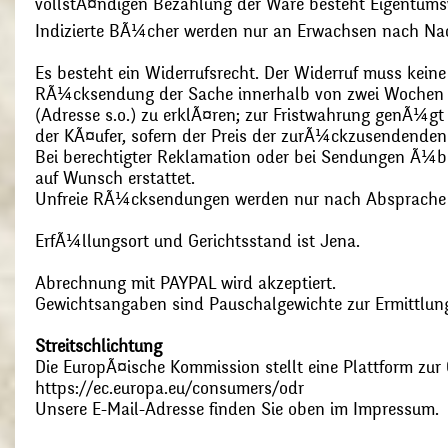
vollstÃ¤ndigen Bezahlung der Ware besteht Eigentums
Indizierte BÃ¼cher werden nur an Erwachsen nach Nac
Es besteht ein Widerrufsrecht. Der Widerruf muss kein
RÃ¼cksendung der Sache innerhalb von zwei Wochen s
(Adresse s.o.) zu erklÃ¤ren; zur Fristwahrung genÃ¼g
der KÃ¤ufer, sofern der Preis der zurÃ¼ckzusendenden
Bei berechtigter Reklamation oder bei Sendungen Ã¼
auf Wunsch erstattet.
Unfreie RÃ¼cksendungen werden nur nach Absprach
ErfÃ¼llungsort und Gerichtsstand ist Jena.
Abrechnung mit PAYPAL wird akzeptiert.
Gewichtsangaben sind Pauschalgewichte zur Ermittlung
Streitschlichtung
Die EuropÃ¤ische Kommission stellt eine Plattform zur O
https://ec.europa.eu/consumers/odr
Unsere E-Mail-Adresse finden Sie oben im Impressum.