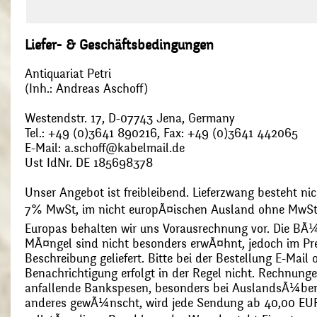
Liefer- & Geschäftsbedingungen
Antiquariat Petri
(Inh.: Andreas Aschoff)
Westendstr. 17, D-07743 Jena, Germany
Tel.: +49 (0)3641 890216, Fax: +49 (0)3641 442065
E-Mail: a.schoff@kabelmail.de
Ust IdNr. DE 185698378
Unser Angebot ist freibleibend. Lieferzwang besteht nic
7% MwSt, im nicht europÃ¤ischen Ausland ohne MwSt
Europas behalten wir uns Vorausrechnung vor. Die BÃ¼
MÃ¤ngel sind nicht besonders erwÃ¤hnt, jedoch im Pre
Beschreibung geliefert. Bitte bei der Bestellung E-Mail
Benachrichtigung erfolgt in der Regel nicht. Rechnunge
anfallende Bankspesen, besonders bei AuslandsÃ¼ber
anderes gewÃ¼nscht, wird jede Sendung ab 40,00 EUR p