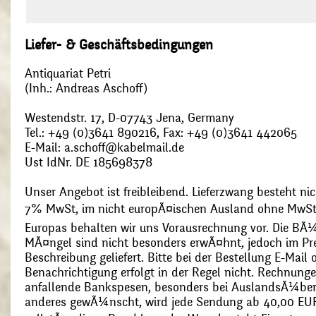
Liefer- & Geschäftsbedingungen
Antiquariat Petri
(Inh.: Andreas Aschoff)
Westendstr. 17, D-07743 Jena, Germany
Tel.: +49 (0)3641 890216, Fax: +49 (0)3641 442065
E-Mail: a.schoff@kabelmail.de
Ust IdNr. DE 185698378
Unser Angebot ist freibleibend. Lieferzwang besteht nic
7% MwSt, im nicht europÃ¤ischen Ausland ohne MwSt
Europas behalten wir uns Vorausrechnung vor. Die BÃ¼
MÃ¤ngel sind nicht besonders erwÃ¤hnt, jedoch im Pre
Beschreibung geliefert. Bitte bei der Bestellung E-Mail
Benachrichtigung erfolgt in der Regel nicht. Rechnunge
anfallende Bankspesen, besonders bei AuslandsÃ¼ber
anderes gewÃ¼nscht, wird jede Sendung ab 40,00 EUR p