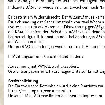
vollstÃ¤ndigen Bezahlung der Ware besteht Eigentums
Indizierte BÃ¼cher werden nur an Erwachsen nach Nac
Es besteht ein Widerrufsrecht. Der Widerruf muss kein
RÃ¼cksendung der Sache innerhalb von zwei Wochen s
(Adresse s.o.) zu erklÃ¤ren; zur Fristwahrung genÃ¼g
der KÃ¤ufer, sofern der Preis der zurÃ¼ckzusendenden
Bei berechtigter Reklamation oder bei Sendungen Ã¼
auf Wunsch erstattet.
Unfreie RÃ¼cksendungen werden nur nach Absprach
ErfÃ¼llungsort und Gerichtsstand ist Jena.
Abrechnung mit PAYPAL wird akzeptiert.
Gewichtsangaben sind Pauschalgewichte zur Ermittlung
Streitschlichtung
Die EuropÃ¤ische Kommission stellt eine Plattform zur O
https://ec.europa.eu/consumers/odr
Unsere E-Mail-Adresse finden Sie oben im Impressum.