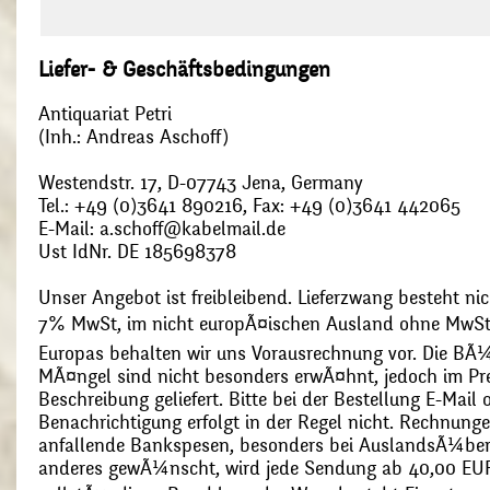
Liefer- & Geschäftsbedingungen
Antiquariat Petri
(Inh.: Andreas Aschoff)
Westendstr. 17, D-07743 Jena, Germany
Tel.: +49 (0)3641 890216, Fax: +49 (0)3641 442065
E-Mail: a.schoff@kabelmail.de
Ust IdNr. DE 185698378
Unser Angebot ist freibleibend. Lieferzwang besteht nic
7% MwSt, im nicht europÃ¤ischen Ausland ohne MwSt
Europas behalten wir uns Vorausrechnung vor. Die BÃ¼
MÃ¤ngel sind nicht besonders erwÃ¤hnt, jedoch im Pre
Beschreibung geliefert. Bitte bei der Bestellung E-Mail
Benachrichtigung erfolgt in der Regel nicht. Rechnunge
anfallende Bankspesen, besonders bei AuslandsÃ¼ber
anderes gewÃ¼nscht, wird jede Sendung ab 40,00 EUR p