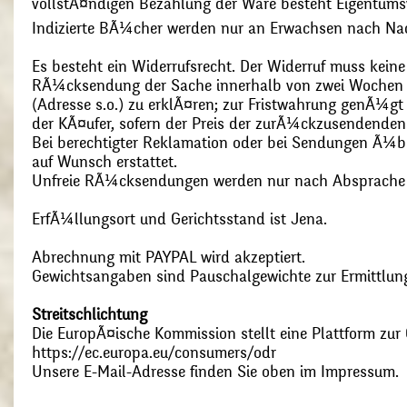
vollstÃ¤ndigen Bezahlung der Ware besteht Eigentums
Indizierte BÃ¼cher werden nur an Erwachsen nach Nac
Es besteht ein Widerrufsrecht. Der Widerruf muss kein
RÃ¼cksendung der Sache innerhalb von zwei Wochen s
(Adresse s.o.) zu erklÃ¤ren; zur Fristwahrung genÃ¼g
der KÃ¤ufer, sofern der Preis der zurÃ¼ckzusendenden
Bei berechtigter Reklamation oder bei Sendungen Ã¼
auf Wunsch erstattet.
Unfreie RÃ¼cksendungen werden nur nach Absprach
ErfÃ¼llungsort und Gerichtsstand ist Jena.
Abrechnung mit PAYPAL wird akzeptiert.
Gewichtsangaben sind Pauschalgewichte zur Ermittlung
Streitschlichtung
Die EuropÃ¤ische Kommission stellt eine Plattform zur O
https://ec.europa.eu/consumers/odr
Unsere E-Mail-Adresse finden Sie oben im Impressum.