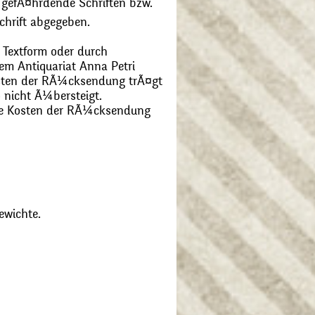
 gefÃ¤hrdende Schriften bzw.
chrift abgegeben.
 Textform oder durch
m Antiquariat Anna Petri
Kosten der RÃ¼cksendung trÃ¤gt
 nicht Ã¼bersteigt.
die Kosten der RÃ¼cksendung
ewichte.