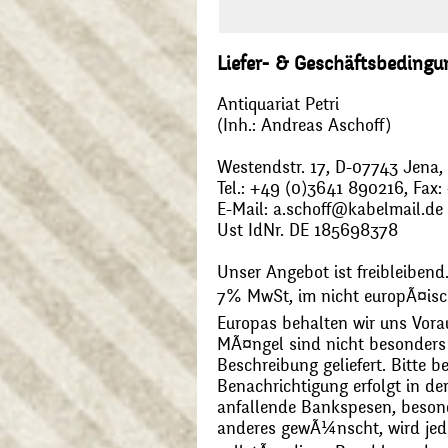
Liefer- & Geschäftsbeding
Antiquariat Petri
(Inh.: Andreas Aschoff)
Westendstr. 17, D-07743 Jena
Tel.: +49 (0)3641 890216, Fax
E-Mail: a.schoff@kabelmail.de
Ust IdNr. DE 185698378
Unser Angebot ist freibleibend.
7% MwSt, im nicht europÃ¤is
Europas behalten wir uns Vora
MÃ¤ngel sind nicht besonders 
Beschreibung geliefert. Bitte 
Benachrichtigung erfolgt in de
anfallende Bankspesen, beson
anderes gewÃ¼nscht, wird jede