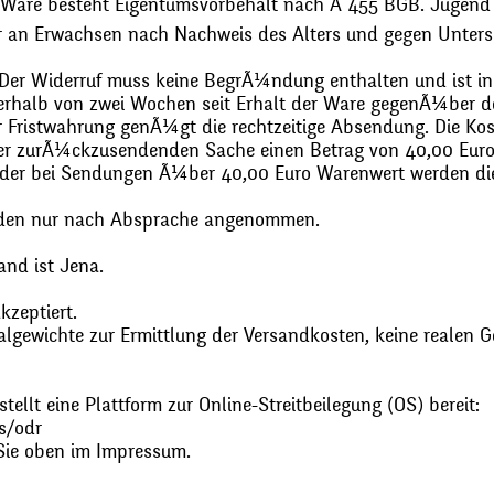
 Ware besteht Eigentumsvorbehalt nach Ã 455 BGB. Jugend
r an Erwachsen nach Nachweis des Alters und gegen Unters
. Der Widerruf muss keine BegrÃ¼ndung enthalten und ist in
halb von zwei Wochen seit Erhalt der Ware gegenÃ¼ber de
zur Fristwahrung genÃ¼gt die rechtzeitige Absendung. Die 
 der zurÃ¼ckzusendenden Sache einen Betrag von 40,00 Euro
 oder bei Sendungen Ã¼ber 40,00 Euro Warenwert werden 
den nur nach Absprache angenommen.
and ist Jena.
zeptiert.
gewichte zur Ermittlung der Versandkosten, keine realen G
ellt eine Plattform zur Online-Streitbeilegung (OS) bereit:
s/odr
Sie oben im Impressum.