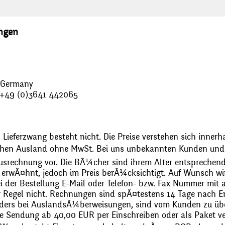
ungen
, Germany
: +49 (0)3641 442065
 Lieferzwang besteht nicht. Die Preise verstehen sich innerh
chen Ausland ohne MwSt. Bei uns unbekannten Kunden und 
usrechnung vor. Die BÃ¼cher sind ihrem Alter entsprechend
erwÃ¤hnt, jedoch im Preis berÃ¼cksichtigt. Auf Wunsch wir
bei der Bestellung E-Mail oder Telefon- bzw. Fax Nummer mit 
r Regel nicht. Rechnungen sind spÃ¤testens 14 Tage nach Erh
ders bei AuslandsÃ¼berweisungen, sind vom Kunden zu üb
 Sendung ab 40,00 EUR per Einschreiben oder als Paket ver