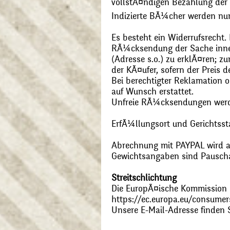
vollstÃ¤ndigen Bezahlung der
Indizierte BÃ¼cher werden nu
Es besteht ein Widerrufsrecht
RÃ¼cksendung der Sache inner
(Adresse s.o.) zu erklÃ¤ren; 
der KÃ¤ufer, sofern der Preis
Bei berechtigter Reklamation
auf Wunsch erstattet.
Unfreie RÃ¼cksendungen wer
ErfÃ¼llungsort und Gerichtsst
Abrechnung mit PAYPAL wird ak
Gewichtsangaben sind Pauschal
Streitschlichtung
Die EuropÃ¤ische Kommission st
https://ec.europa.eu/consumer
Unsere E-Mail-Adresse finden 